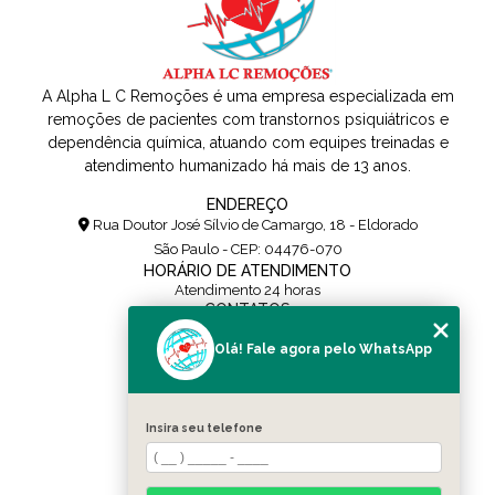
A Alpha L C Remoções é uma empresa especializada em
remoções de pacientes com transtornos psiquiátricos e
dependência química, atuando com equipes treinadas e
atendimento humanizado há mais de 13 anos.
ENDEREÇO
Rua Doutor José Sílvio de Camargo, 18 - Eldorado
São Paulo - CEP: 04476-070
HORÁRIO DE ATENDIMENTO
Atendimento 24 horas
CONTATOS
(11) 5108-0171
Olá! Fale agora pelo WhatsApp
(11) 95454-0436
contato@alpharemocoes.com.br
SIGA-NOS
Insira seu telefone
MENU
HOME