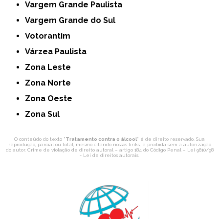
Vargem Grande Paulista
Vargem Grande do Sul
Votorantim
Várzea Paulista
Zona Leste
Zona Norte
Zona Oeste
Zona Sul
O conteúdo do texto "
Tratamento contra o álcool
" é de direito reservado. Sua
reprodução, parcial ou total, mesmo citando nossos links, é proibida sem a autorização
do autor. Crime de violação de direito autoral – artigo 184 do Código Penal –
Lei 9610/98
- Lei de direitos autorais
.