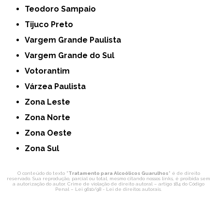
Teodoro Sampaio
Tijuco Preto
Vargem Grande Paulista
Vargem Grande do Sul
Votorantim
Várzea Paulista
Zona Leste
Zona Norte
Zona Oeste
Zona Sul
O conteúdo do texto "
Tratamento para Alcoólicos Guarulhos
" é de direito
reservado. Sua reprodução, parcial ou total, mesmo citando nossos links, é proibida sem
a autorização do autor. Crime de violação de direito autoral – artigo 184 do Código
Penal –
Lei 9610/98 - Lei de direitos autorais
.