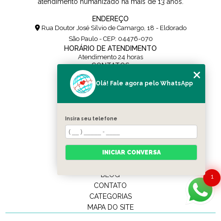
atendimento humanizado há mais de 13 anos.
ENDEREÇO
Rua Doutor José Sílvio de Camargo, 18 - Eldorado
São Paulo - CEP: 04476-070
HORÁRIO DE ATENDIMENTO
Atendimento 24 horas
CONTATOS
(11) 5108-0171
Olá! Fale agora pelo WhatsApp
(11) 95454-0436
contato@alpharemocoes.com.br
SIGA-NOS
Insira seu telefone
MENU
HOME
QUEM SOMOS
INICIAR CONVERSA
SERVIÇOS
BLOG
1
CONTATO
CATEGORIAS
MAPA DO SITE