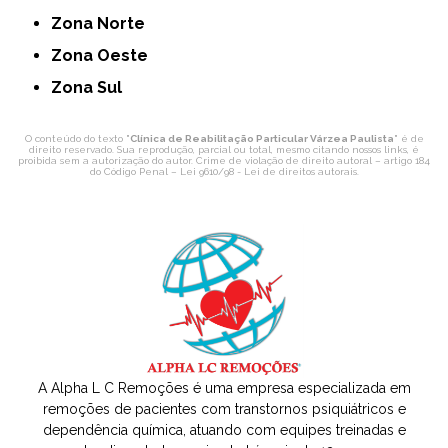
Zona Norte
Zona Oeste
Zona Sul
O conteúdo do texto "
Clínica de Reabilitação Particular Várzea Paulista
" é de
direito reservado. Sua reprodução, parcial ou total, mesmo citando nossos links, é
proibida sem a autorização do autor. Crime de violação de direito autoral – artigo 184
do Código Penal –
Lei 9610/98 - Lei de direitos autorais
.
A Alpha L C Remoções é uma empresa especializada em
remoções de pacientes com transtornos psiquiátricos e
dependência química, atuando com equipes treinadas e