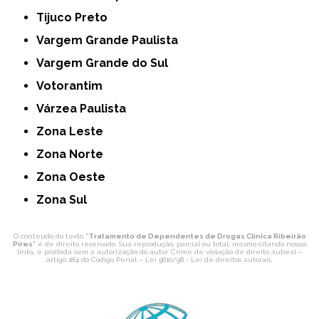
Tijuco Preto
Vargem Grande Paulista
Vargem Grande do Sul
Votorantim
Várzea Paulista
Zona Leste
Zona Norte
Zona Oeste
Zona Sul
O conteúdo do texto "
Tratamento de Dependentes de Drogas Clínica Ribeirão
Pires
" é de direito reservado. Sua reprodução, parcial ou total, mesmo citando nossos
links, é proibida sem a autorização do autor. Crime de violação de direito autoral –
artigo 184 do Código Penal –
Lei 9610/98 - Lei de direitos autorais
.