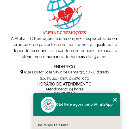
A Alpha L C Remoções é uma empresa especializada em
remoções de pacientes com transtornos psiquiátricos e
dependência química, atuando com equipes treinadas e
atendimento humanizado há mais de 13 anos.
ENDEREÇO
Rua Doutor José Sílvio de Camargo, 18 - Eldorado
São Paulo - CEP: 04476-070
HORÁRIO DE ATENDIMENTO
Atendimento 24 horas
CONTATOS
(11) 5108-0171
Olá! Fale agora pelo WhatsApp
(11) 95454-0436
contato@alpharemocoes.com.br
SIGA-NOS
Insira seu telefone