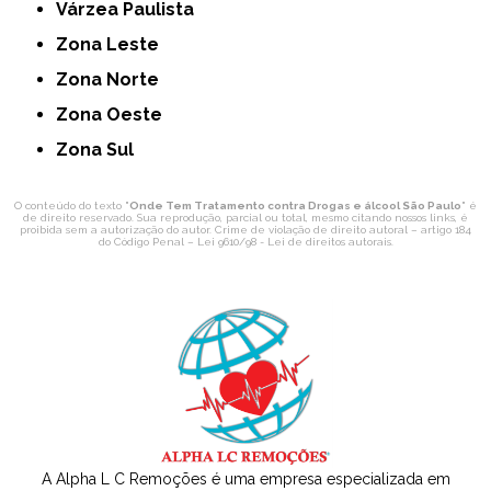
Várzea Paulista
Zona Leste
Zona Norte
Zona Oeste
Zona Sul
O conteúdo do texto "
Onde Tem Tratamento contra Drogas e álcool São Paulo
" é
de direito reservado. Sua reprodução, parcial ou total, mesmo citando nossos links, é
proibida sem a autorização do autor. Crime de violação de direito autoral – artigo 184
do Código Penal –
Lei 9610/98 - Lei de direitos autorais
.
A Alpha L C Remoções é uma empresa especializada em