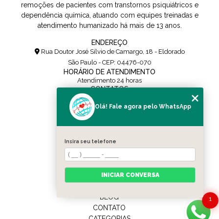
remoções de pacientes com transtornos psiquiátricos e
dependência química, atuando com equipes treinadas e
atendimento humanizado há mais de 13 anos.
ENDEREÇO
Rua Doutor José Sílvio de Camargo, 18 - Eldorado
São Paulo - CEP: 04476-070
HORÁRIO DE ATENDIMENTO
Atendimento 24 horas
CONTATOS
(11) 5108-0171
Olá! Fale agora pelo WhatsApp
(11) 95454-0436
contato@alpharemocoes.com.br
SIGA-NOS
Insira seu telefone
MENU
HOME
QUEM SOMOS
INICIAR CONVERSA
SERVIÇOS
BLOG
1
CONTATO
CATEGORIAS