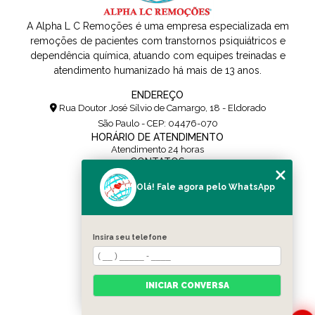
A Alpha L C Remoções é uma empresa especializada em
remoções de pacientes com transtornos psiquiátricos e
dependência química, atuando com equipes treinadas e
atendimento humanizado há mais de 13 anos.
ENDEREÇO
Rua Doutor José Sílvio de Camargo, 18 - Eldorado
São Paulo - CEP: 04476-070
HORÁRIO DE ATENDIMENTO
Atendimento 24 horas
CONTATOS
(11) 5108-0171
Olá! Fale agora pelo WhatsApp
(11) 95454-0436
contato@alpharemocoes.com.br
SIGA-NOS
Insira seu telefone
MENU
HOME
QUEM SOMOS
INICIAR CONVERSA
SERVIÇOS