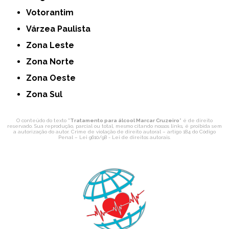
Votorantim
Várzea Paulista
Zona Leste
Zona Norte
Zona Oeste
Zona Sul
O conteúdo do texto "
Tratamento para álcool Marcar Cruzeiro
" é de direito
reservado. Sua reprodução, parcial ou total, mesmo citando nossos links, é proibida sem
a autorização do autor. Crime de violação de direito autoral – artigo 184 do Código
Penal –
Lei 9610/98 - Lei de direitos autorais
.